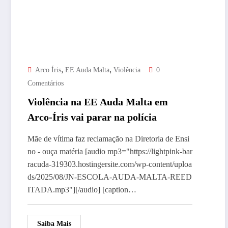
,
,
Arco Íris
EE Auda Malta
Violência
0
Comentários
Violência na EE Auda Malta em
Arco-Íris vai parar na polícia
Mãe de vítima faz reclamação na Diretoria de Ensi
no - ouça matéria [audio mp3="https://lightpink-bar
racuda-319303.hostingersite.com/wp-content/uploa
ds/2025/08/JN-ESCOLA-AUDA-MALTA-REED
ITADA.mp3"][/audio] [caption…
Saiba Mais