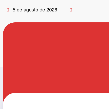
Pular
5 de agosto de 2026
para
o
conteúdo
Tag: Arco Íris