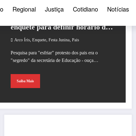
Após protesto, pais de Arco-Íris
ão
Regional
Justiça
Cotidiano
Notícias
e Educação decidem fazer
enquete para definir horário da
festa junina
,
,
,
Arco Íris
Enquete
Festa Junina
Pais
Pesquisa para "esfriar" protesto dos pais era o
"segredo" da secretária de Educação - ouça…
Saiba Mais