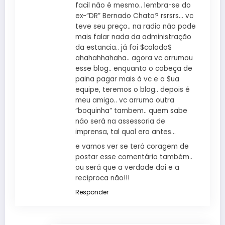
facil não é mesmo.. lembra-se do
ex-“DR” Bernado Chato? rsrsrs… vc
teve seu preço.. na radio não pode
mais falar nada da administração
da estancia.. já foi $calado$
ahahahhahaha.. agora vc arrumou
esse blog.. enquanto o cabeça de
paina pagar mais à vc e a $ua
equipe, teremos o blog.. depois é
meu amigo.. vc arruma outra
“boquinha” tambem.. quem sabe
não será na assessoria de
imprensa, tal qual era antes…
e vamos ver se terá coragem de
postar esse comentário também..
ou será que a verdade doi e a
recíproca não!!!
Responder