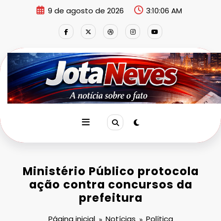
Pular
9 de agosto de 2026
3:10:07 AM
para
o
conteúdo
Ministério Público protocola
ação contra concursos da
prefeitura
Página inicial
Notícias
Política