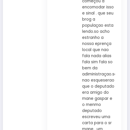
começou a
encomodar isso
e sinal . que seu
brog a
populaçao esta
lendo.so acho
estranho a
nossa eprença
local que nao
fala nada alias
fala sim fala so
bem da
adiministraçao.so
nao esqueserao
que o deputado
era amigo do
mane gaspar e
o menmo
deputado
escreveu uma
carta para o sr
mane . um