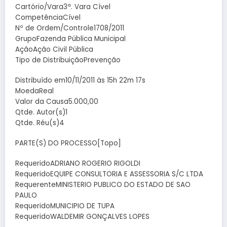
Cartório/Vara3ª. Vara Cível
CompetênciaCível
Nº de Ordem/Controle1708/2011
GrupoFazenda Pública Municipal
AçãoAção Civil Pública
Tipo de DistribuiçãoPrevenção
Distribuído em10/11/2011 às 15h 22m 17s
MoedaReal
Valor da Causa5.000,00
Qtde. Autor(s)1
Qtde. Réu(s)4
PARTE(S) DO PROCESSO[Topo]
RequeridoADRIANO ROGERIO RIGOLDI
RequeridoEQUIPE CONSULTORIA E ASSESSORIA S/C LTDA
RequerenteMINISTERIO PUBLICO DO ESTADO DE SAO
PAULO
RequeridoMUNICIPIO DE TUPA
RequeridoWALDEMIR GONÇALVES LOPES