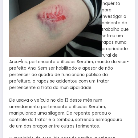
inquérito
para
investigar o
acidente de
trabalho que
sofreu um
rapaz numa
propriedade
rural de
Arco-Íris, pertencente a Alcides Serafim, marido da vice-
prefeita Ana. Sem ser habilitado e apesar de não
pertencer ao quadro de funcionário público da
prefeitura, o rapaz se acidentou com um trator
pertencente a frota da municipalidade.
Ele usava o veículo no dia 13 deste mês num
arrendamento pertencente a Alcides Serafim,
manipulando uma silagem. De repente perdeu o
controle do trator e o tombou, sofrendo esmagadura
de um dos braços entre outros ferimentos.