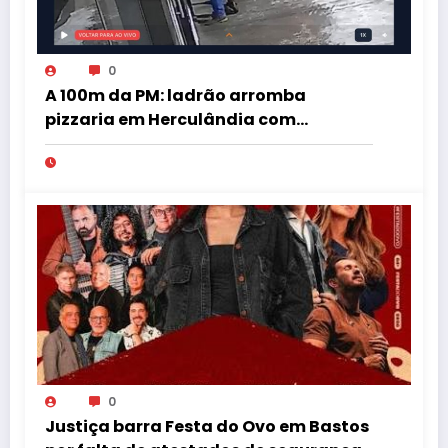
0
A 100m da PM: ladrão arromba
pizzaria em Herculândia com
patinete furtado
0
Justiça barra Festa do Ovo em Bastos