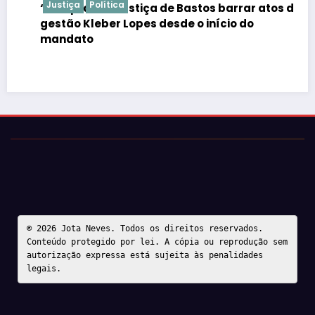
Justiça
Política
“É de praxe”: Justiça de Bastos barrar atos da
gestão Kleber Lopes desde o início do
mandato
© 2026 Jota Neves. Todos os direitos reservados.  

Conteúdo protegido por lei. A cópia ou reprodução sem 
autorização expressa está sujeita às penalidades 
legais.