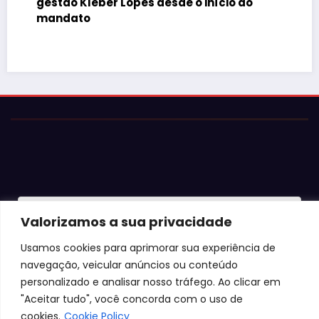
gestão Kleber Lopes desde o início do
mandato
© 2026 Jota Neves. Todos os direitos reservados.  

Valorizamos a sua privacidade
Conteúdo protegido por lei. A cópia ou reprodução sem 
autorização expressa está sujeita às penalidades 
Usamos cookies para aprimorar sua experiência de
legais.
navegação, veicular anúncios ou conteúdo
personalizado e analisar nosso tráfego. Ao clicar em
"Aceitar tudo", você concorda com o uso de
cookies.
Cookie Policy