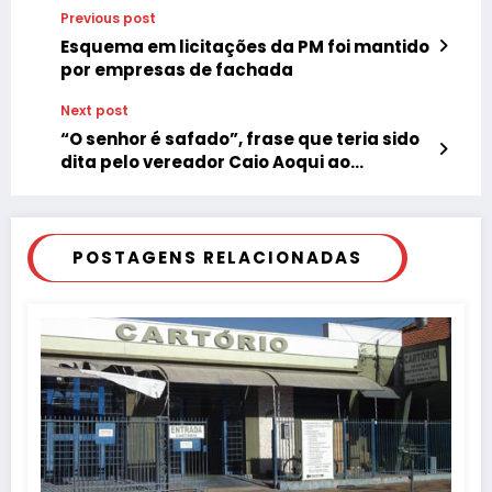
Previous post
Esquema em licitações da PM foi mantido
por empresas de fachada
Next post
“O senhor é safado”, frase que teria sido
dita pelo vereador Caio Aoqui ao
parlamentar tupãense Antonio Alves de
Sousa, Ribeirão. Motivo: a insistência do
ex-presidente da Câmara na aprovação
da criação de 90 cargos em comissão.
POSTAGENS RELACIONADAS