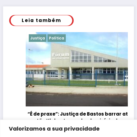
Leia também
Justiça
Política
“É de praxe”: Justiça de Bastos barrar atos da
gestão Kleber Lopes desde o início do
mandato
Valorizamos a sua privacidade