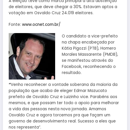
A eleição teve como marca principal a alta abstenção
de eleitores, que deve chegar a 30%. Estavam aptos a
votação em Osvaldo Cruz 24.019 eleitores.
Fonte:
www.ocnet.com.br/
O candidato a vice-prefeito
na chapa encabeçada por
Kátia Pigozzi (PTB), Homero
Morales Massarente (PMDB),
se manifestou através do
Facebook, reconhecendo o
resultado.
“
Venho reconhecer a vontade soberana da maioria da
população que acaba de eleger Edmar Mazucato
prefeito de Osvaldo Cruz e Luizinho vice. Parabéns aos
mesmos, e que possam ter todo o apoio para melhorar
a vida das pessoas nesta nova jornada. Amamos
Osvaldo Cruz e agora torcemos pra que façam um
governo de desenvolvimento real. Sucesso a eles que
nos representa”.