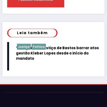
Leia também
Justiça
Política
“É de praxe”: Justiça de Bastos barrar atos da
gestão Kleber Lopes desde o início do
mandato