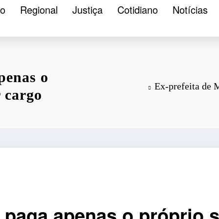
ão
Regional
Justiça
Cotidiano
Notícias
penas o
Ex-prefeita de M
r cargo
 paga apenas o próprio s