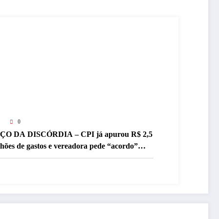
0
ÇO DA DISCÓRDIA – CPI já apurou R$ 2,5
lhões de gastos e vereadora pede “acordo”
ra aprovar R$ 9,5 milhões