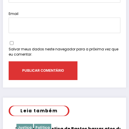
Email
Salvar meus dados neste navegador para a próxima vez que
eu comentar.
Leia também
Justiça
Política
“É de praxe”: Justiça de Bastos barrar atos da