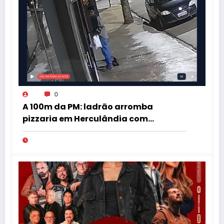
0
A 100m da PM: ladrão arromba
pizzaria em Herculândia com
patinete furtado