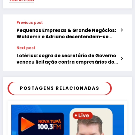
Previous post
Pequenas Empresas & Grande Negócios:
Waldemir e Adriano desentendem-se
sobre investimento da sogra de cerca de
Next post
R$ 500 mil
Lotérica: sogra de secretário de Governo
venceu licitação contra empresários do
ramo
POSTAGENS RELACIONADAS