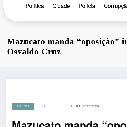
Política
Cidade
Polícia
Corrupç
Mazucato manda “oposição” i
Osvaldo Cruz
Política
0 Comentários
Mazucato manda “opos