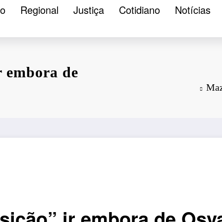
ão
Regional
Justiça
Cotidiano
Notícias
r embora de
Maz
ição” ir embora de Osv