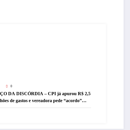
0
ÇO DA DISCÓRDIA – CPI já apurou R$ 2,5
lhões de gastos e vereadora pede “acordo”
ra aprovar R$ 9,5 milhões