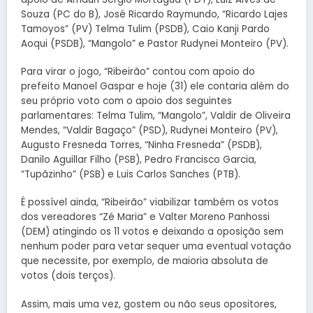
Souza (PC do B), José Ricardo Raymundo, “Ricardo Lajes
Tamoyos” (PV) Telma Tulim (PSDB), Caio Kanji Pardo
Aoqui (PSDB), “Mangolo” e Pastor Rudynei Monteiro (PV).
Para virar o jogo, “Ribeirão” contou com apoio do
prefeito Manoel Gaspar e hoje (31) ele contaria além do
seu próprio voto com o apoio dos seguintes
parlamentares: Telma Tulim, “Mangolo”, Valdir de Oliveira
Mendes, “Valdir Bagaço” (PSD), Rudynei Monteiro (PV),
Augusto Fresneda Torres, “Ninha Fresneda” (PSDB),
Danilo Aguillar Filho (PSB), Pedro Francisco Garcia,
“Tupãzinho” (PSB) e Luis Carlos Sanches (PTB).
É possível ainda, “Ribeirão” viabilizar também os votos
dos vereadores “Zé Maria” e Valter Moreno Panhossi
(DEM) atingindo os 11 votos e deixando a oposição sem
nenhum poder para vetar sequer uma eventual votação
que necessite, por exemplo, de maioria absoluta de
votos (dois terços).
Assim, mais uma vez, gostem ou não seus opositores,