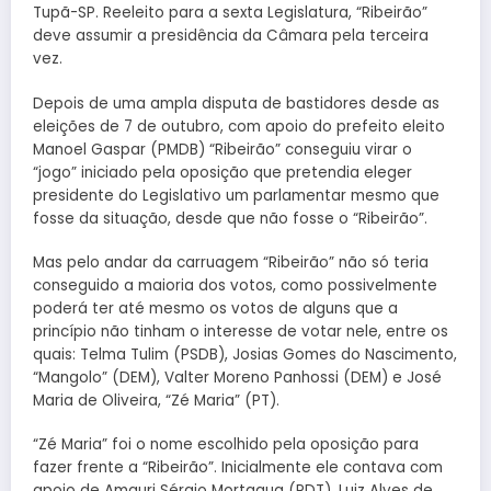
Tupã-SP. Reeleito para a sexta Legislatura, “Ribeirão”
deve assumir a presidência da Câmara pela terceira
vez.
Depois de uma ampla disputa de bastidores desde as
eleições de 7 de outubro, com apoio do prefeito eleito
Manoel Gaspar (PMDB) “Ribeirão” conseguiu virar o
“jogo” iniciado pela oposição que pretendia eleger
presidente do Legislativo um parlamentar mesmo que
fosse da situação, desde que não fosse o “Ribeirão”.
Mas pelo andar da carruagem “Ribeirão” não só teria
conseguido a maioria dos votos, como possivelmente
poderá ter até mesmo os votos de alguns que a
princípio não tinham o interesse de votar nele, entre os
quais: Telma Tulim (PSDB), Josias Gomes do Nascimento,
“Mangolo” (DEM), Valter Moreno Panhossi (DEM) e José
Maria de Oliveira, “Zé Maria” (PT).
“Zé Maria” foi o nome escolhido pela oposição para
fazer frente a “Ribeirão”. Inicialmente ele contava com
apoio de Amauri Sérgio Mortagua (PDT), Luiz Alves de