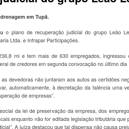
rodrenagem em Tupã.
ou
o plano de recuperação judicial do grupo Leão L
a Ltda. e Infrapar Participações.
36,8 mi e tem mais de 630 empregados, ingressou 
geral de credores em segunda convocação no último dia 
as devedoras não juntaram aos autos as certidões negat
var, automaticamente, à decretação da falência uma ve
cuperação de empresas”.
e social da lei de preservação da empresa, dos empreg
cais enquanto não for editada legislação tributária que
cial”. A juíza destacou que tal dispensa não causa preju