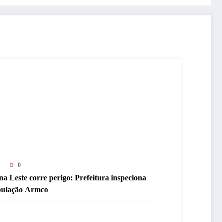
0
a Leste corre perigo: Prefeitura inspeciona
bulação Armco