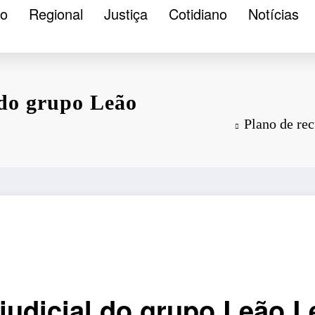
ão
Regional
Justiça
Cotidiano
Notícias
 do grupo Leão
Plano de re
 judicial do grupo Leão 