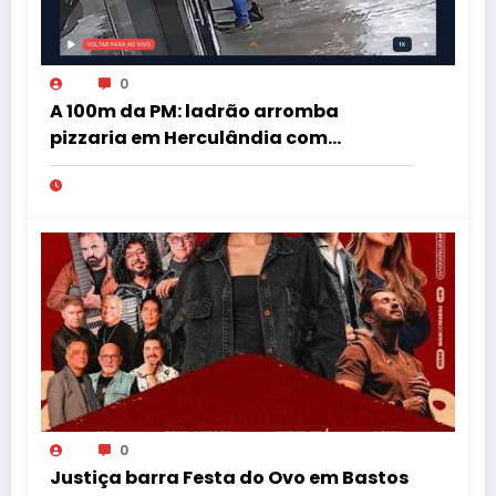
0
A 100m da PM: ladrão arromba
pizzaria em Herculândia com
patinete furtado
0
Justiça barra Festa do Ovo em Bastos