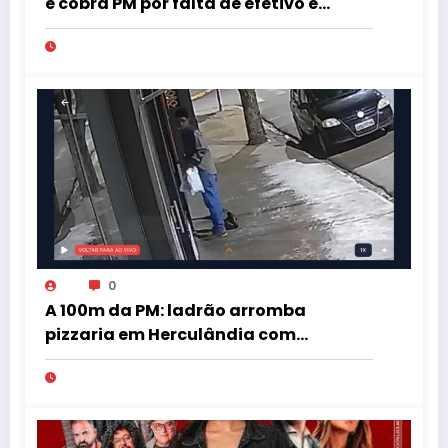
e cobra PM por falta de efetivo e
viaturas na região
0
A 100m da PM: ladrão arromba
pizzaria em Herculândia com
patinete furtado