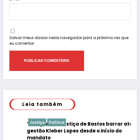
Salvar meus dados neste navegador para a próxima vez que
eu comentar.
Leia também
Justiça
Política
“É de praxe”: Justiça de Bastos barrar atos da
gestão Kleber Lopes desde o início do
mandato