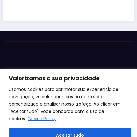
Valorizamos a sua privacidade
© 2026 Jota Neves. Todos os direitos reservados.  

Conteúdo protegido por lei. A cópia ou reprodução sem 
Usamos cookies para aprimorar sua experiência de
autorização expressa está sujeita às penalidades 
navegação, veicular anúncios ou conteúdo
legais.
personalizado e analisar nosso tráfego. Ao clicar em
"Aceitar tudo", você concorda com o uso de
cookies.
Cookie Policy
Aceitar tudo