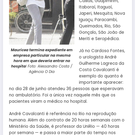
Caxias, Guapimirim,
Itaboraí, Itaguaí,
Japeri, Mesquita, Nova
Iguaçu, Paracambi,
Queimados, Rio, São
Gonçalo, São João de
Meriti e Seropédica.
Mauricea termina expediente em
Já no Cardoso Fontes,
empresa particular na mesma
o urologista André
hora em que deveria entrar no
Guilherme Lagreca da
hospita
l Foto: Alessandro Costa /
Costa Cavalcanti é
Agência O Dia
exemplo do quanto é
importante aparecer:
no dia 28 de junho atendeu 36 pessoas que esperavam
no ambulatório. Foi a única vez naquele mês que os
pacientes viram o médico no hospital.
André Cavalcanti é referência no Rio na reprodução
humana. Além do contrato de 20 horas semanais com o
Ministério da Saúde, é professor da UniRio — 40 horas
por semana — e passa a maior parte do tempo nos