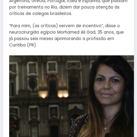
Argentina, Grécia, Portugal, Itália e Espanha, que passam
por treinamento no Rio, dizem dar pouca atenção às
críticas de colegas brasileiros.
“Para mim, (as críticas) servem de incentivo”, disse o
neurocirurgião egípcio Morhamed Ali Gad, 35 anos, que
já passou seis meses aprimorando a profissão em
Curitiba (PR).