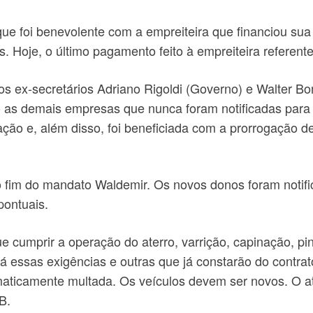
e foi benevolente com a empreiteira que financiou su
 Hoje, o último pagamento feito à empreiteira referent
s ex-secretários Adriano Rigoldi (Governo) e Walter Bon
 demais empresas que nunca foram notificadas para con
ção e, além disso, foi beneficiada com a prorrogação d
o fim do mandato Waldemir. Os novos donos foram notifi
ontuais.
e cumprir a operação do aterro, varrição, capinação, pi
rá essas exigências e outras que já constarão do contra
maticamente multada. Os veículos devem ser novos. O a
B.