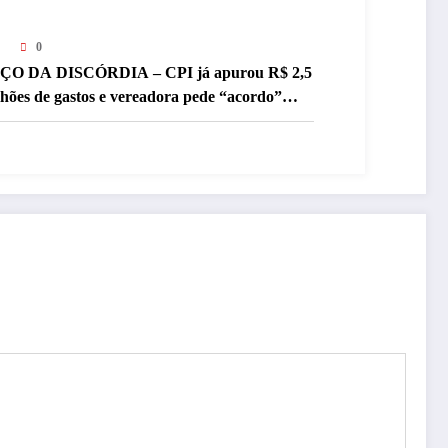
0
ÇO DA DISCÓRDIA – CPI já apurou R$ 2,5
lhões de gastos e vereadora pede “acordo”
ra aprovar R$ 9,5 milhões