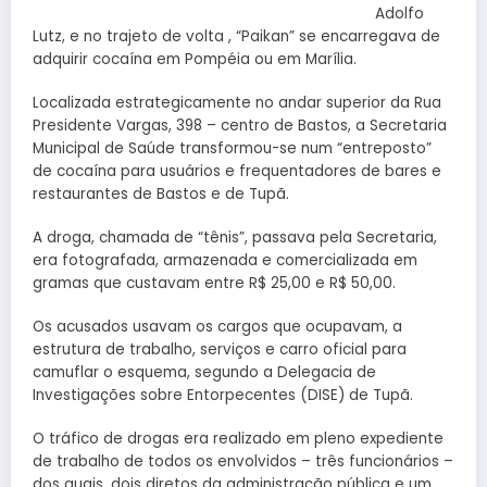
Adolfo
Lutz, e no trajeto de volta , “Paikan” se encarregava de
adquirir cocaína em Pompéia ou em Marília.
Localizada estrategicamente no andar superior da Rua
Presidente Vargas, 398 – centro de Bastos, a Secretaria
Municipal de Saúde transformou-se num “entreposto”
de cocaína para usuários e frequentadores de bares e
restaurantes de Bastos e de Tupã.
A droga, chamada de “tênis”, passava pela Secretaria,
era fotografada, armazenada e comercializada em
gramas que custavam entre R$ 25,00 e R$ 50,00.
Os acusados usavam os cargos que ocupavam, a
estrutura de trabalho, serviços e carro oficial para
camuflar o esquema, segundo a Delegacia de
Investigações sobre Entorpecentes (DISE) de Tupã.
O tráfico de drogas era realizado em pleno expediente
de trabalho de todos os envolvidos – três funcionários –
dos quais, dois diretos da administração pública e um