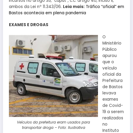
incursos no artigo 35, “caput”, c.c. artigo 40, inciso II,
ambos da Lei nº 11.343/06.
Leia mais:
Tráfico “oficial” em
Bastos acontecia em plena pandemia
EXAMES E DROGAS
O
Ministério
Público
apurou
que o
veículo
oficial da
Prefeitura
de Bastos
levava
exames
de Covid-
19 a serem
realizados
Veículos da prefeitura eram usados para
no
transportar droga – Foto: Ilustrativa
Instituto