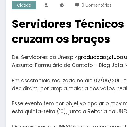
Cidade
0 Comentários
Servidores Técnicos
cruzam os braços
De: Servidores da Unesp <
graduacao@tupa.u
Assunto: Formulário de Contato – Blog Jota 
Em assembleia realizada no dia 07/06/2011, 
decidiram, por ampla maioria dos votos, reali
Esse evento tem por objetivo apoiar o movi
esta quinta-feira (16), junto a Reitoria da U
Os servidores da UNESP estão profundamente