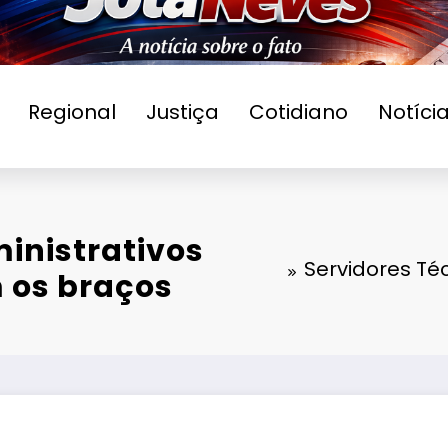
Regional
Justiça
Cotidiano
Notíci
ministrativos
Servidores Té
 os braços