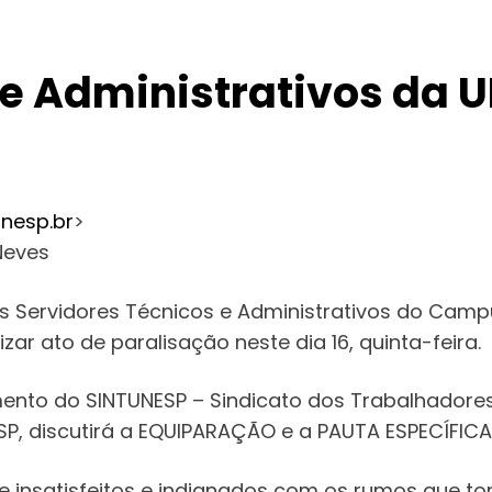
 e Administrativos da 
nesp.br
>
Neves
os Servidores Técnicos e Administrativos do Cam
zar ato de paralisação neste dia 16, quinta-feira.
mento do SINTUNESP – Sindicato dos Trabalhador
NESP, discutirá a EQUIPARAÇÃO e a PAUTA ESPECÍFICA
 insatisfeitos e indignados com os rumos que to