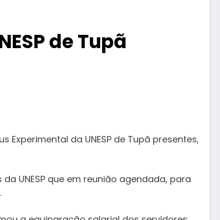
UNESP de Tupã
pus Experimental da UNESP de Tupã presentes,
es da UNESP que em reunião agendada, para
.
mou a equiparação salarial dos servidores