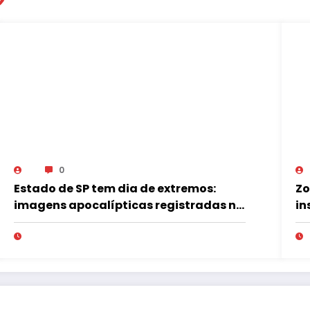
0
Estado de SP tem dia de extremos:
Zo
imagens apocalípticas registradas na
in
região