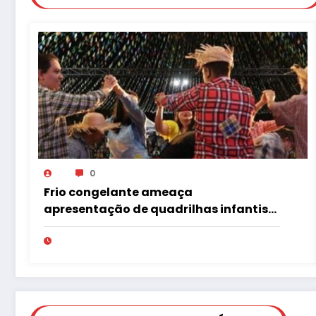
0
Frio congelante ameaça
apresentação de quadrilhas infantis
no Tupã Junina