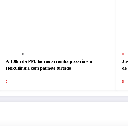
0
A 100m da PM: ladrão arromba pizzaria em
Jus
Herculândia com patinete furtado
de 