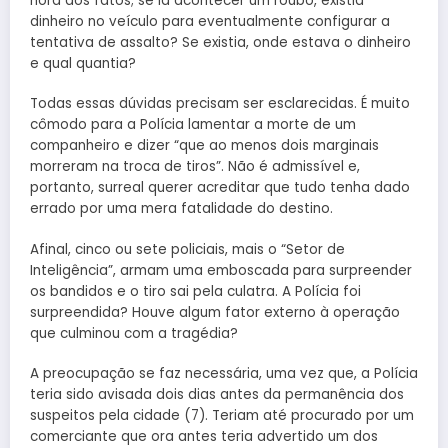
hora dos fatos; se ia acontecer um roubo, existia
dinheiro no veículo para eventualmente configurar a
tentativa de assalto? Se existia, onde estava o dinheiro
e qual quantia?
Todas essas dúvidas precisam ser esclarecidas. É muito
cômodo para a Polícia lamentar a morte de um
companheiro e dizer “que ao menos dois marginais
morreram na troca de tiros”. Não é admissível e,
portanto, surreal querer acreditar que tudo tenha dado
errado por uma mera fatalidade do destino.
Afinal, cinco ou sete policiais, mais o “Setor de
Inteligência”, armam uma emboscada para surpreender
os bandidos e o tiro sai pela culatra. A Polícia foi
surpreendida? Houve algum fator externo à operação
que culminou com a tragédia?
A preocupação se faz necessária, uma vez que, a Polícia
teria sido avisada dois dias antes da permanência dos
suspeitos pela cidade (7). Teriam até procurado por um
comerciante que ora antes teria advertido um dos