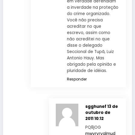
em verdade defendiam
a inverdade na proteção
do crime organizado.
Você não precisa
acreditar no que
escrevo, assim como
não acreditei no que
disse o delegado
Seccional de Tupã, Luiz
Antonio Hauy. Mas
obrigado pela opinião e
pluridade de idéias.
Responder
sgghunef
13 de
outubro de
2011 10:12
PQ8jOG
mwvryrvglmud