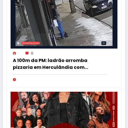
0
A 100m da PM: ladrão arromba
pizzaria em Herculândia com
patinete furtado