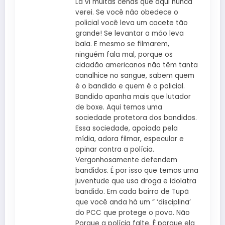
Lá vi muitas cenas que aqui nunca
verei. Se você não obedece o
policial você leva um cacete tão
grande! Se levantar a mão leva
bala. E mesmo se filmarem,
ninguém fala mal, porque os
cidadão americanos não têm tanta
canalhice no sangue, sabem quem
é o bandido e quem é o policial.
Bandido apanha mais que lutador
de boxe. Aqui temos uma
sociedade protetora dos bandidos.
Essa sociedade, apoiada pela
mídia, adora filmar, especular e
opinar contra a polícia.
Vergonhosamente defendem
bandidos. É por isso que temos uma
juventude que usa droga e idolatra
bandido. Em cada bairro de Tupã
que você anda há um ” ‘disciplina’
do PCC que protege o povo. Não
Porque a polícia falte. É porque ela