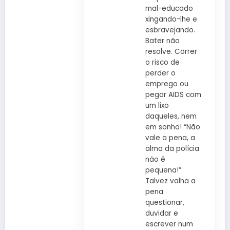
mal-educado
xingando-lhe e
esbravejando.
Bater não
resolve. Correr
o risco de
perder o
emprego ou
pegar AIDS com
um lixo
daqueles, nem
em sonho! “Não
vale a pena, a
alma da polícia
não é
pequena!”
Talvez valha a
pena
questionar,
duvidar e
escrever num