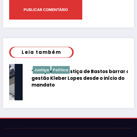
Leia também
Justiça
Política
“É de praxe”: Justiça de Bastos barrar atos da
gestão Kleber Lopes desde o início do
mandato