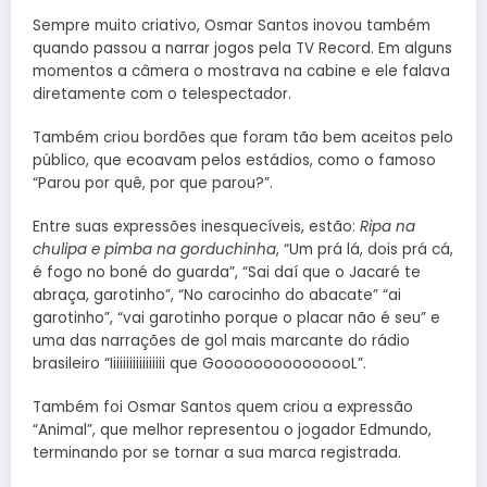
Sempre muito criativo, Osmar Santos inovou também
quando passou a narrar jogos pela TV Record. Em alguns
momentos a câmera o mostrava na cabine e ele falava
diretamente com o telespectador.
Também criou bordões que foram tão bem aceitos pelo
público, que ecoavam pelos estádios, como o famoso
“Parou por quê, por que parou?”.
Entre suas expressões inesquecíveis, estão:
Ripa na
chulipa e pimba na gorduchinha
, “Um prá lá, dois prá cá,
é fogo no boné do guarda”, “Sai daí que o Jacaré te
abraça, garotinho”, “No carocinho do abacate” “ai
garotinho”, “vai garotinho porque o placar não é seu” e
uma das narrações de gol mais marcante do rádio
brasileiro “Iiiiiiiiiiiiiiiii que GooooooooooooooL”.
Também foi Osmar Santos quem criou a expressão
“Animal”, que melhor representou o jogador Edmundo,
terminando por se tornar a sua marca registrada.