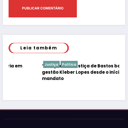
Leia também
Justiça
Política
“É de praxe”: Justiça de Bastos barrar atos da
gestão Kleber Lopes desde o início do
mandato