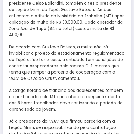
presidente Celso Ballardini, também o fez o presidente
da Legião Mirim de Tupã, Gustavo Boteon. Ambos
criticaram a atitude do Ministério do Trabalho (MT) após
aplicação de multa de R$ 33.600,00. Cada operador da
Zona Azul de Tupã (84 no total) custou multa de R$
400,00.
De acordo com Gustavo Boteon, a multa não irá
inviabilizar o projeto do estacionamento regulamentado
de Tupã e, “se for o caso, a entidade tem condições de
contratar osoperadores pelo regime CLT, mesmo que
tenha que romper a parceria de cooperação com a
“AJA” de Osvaldo Cruz”, comentou.
A Carga horária de trabalho dos adolescentes também
é questionada pelo MT que entende o seguinte: dentro
das 8 horas trabalhadas deve ser inserido o período de
aprendizado do jovem.
Já o presidente da “AJA” que firmou parceria com a
Legião Mirim, se responsabilizando pela contratação
direta dos 84 jovens que atuam na venda de cartelas