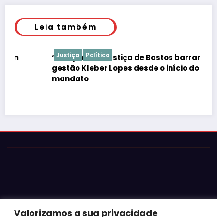
Leia também
Justiça
Política
“É de praxe”: Justiça de Bastos barrar atos da
gestão Kleber Lopes desde o início do
mandato
© 2026 Jota Neves. Todos os direitos reservados.  

Valorizamos a sua privacidade