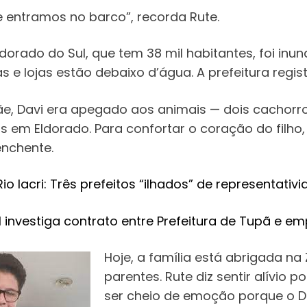
 entramos no barco”, recorda Rute.
dorado do Sul, que tem 38 mil habitantes, foi inu
s e lojas estão debaixo d’água. A prefeitura regi
, Davi era apegado aos animais — dois cachorro
s em Eldorado. Para confortar o coração do filh
enchente.
Rio Iacri: Três prefeitos “ilhados” de representativ
l investiga contrato entre Prefeitura de Tupã e e
Hoje, a família está abrigada n
parentes. Rute diz sentir alívio 
ser cheio de emoção porque o D