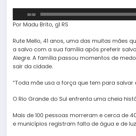
Tocador
00:00
de
Por Madu Brito, g1 RS
áudio
Rute Mello, 41 anos, uma das muitas mães q
a salvo com a sua família após preferir salva
Alegre. A família passou momentos de medo, 
sair da cidade.
“Toda mãe usa a força que tem para salvar o f
O Rio Grande do Sul enfrenta uma cheia hist
Mais de 100 pessoas morreram e cerca de 408
e municípios registram falta de água e de lu