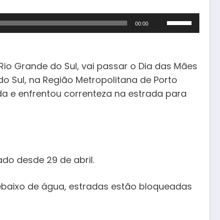
Use
00:00
as
setas
para
io Grande do Sul, vai passar o Dia das Mães
cima
 do Sul, na Região Metropolitana de Porto
ou
da e enfrentou correnteza na estrada para
para
baixo
para
aumentar
ou
diminuir
do desde 29 de abril.
o
volume.
debaixo de água, estradas estão bloqueadas