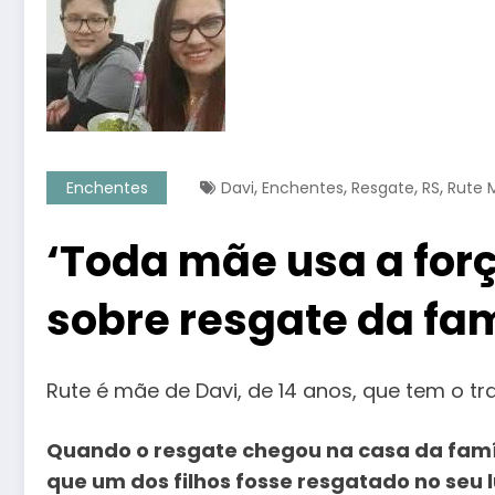
,
,
,
,
Enchentes
Davi
Enchentes
Resgate
RS
Rute 
‘Toda mãe usa a forç
sobre resgate da fam
Rute é mãe de Davi, de 14 anos, que tem o tr
Quando o resgate chegou na casa da famíl
que um dos filhos fosse resgatado no seu 