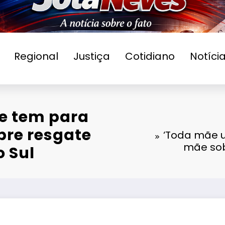
Regional
Justiça
Cotidiano
Notíci
ue tem para
obre resgate
‘Toda mãe us
mãe sob
o Sul