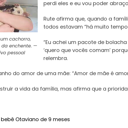
perdi eles e eu vou poder abraç
Rute afirma que, quando a famíl
todos estavam “há muito tempo
 um cachorro,
“Eu achei um pacote de bolacha n
 da enchente. —
‘quero que vocês comam’ porque 
ivo pessoal
relembra.
nho do amor de uma mãe: “Amor de mãe é amor de 
truir a vida da família, mas afirma que a priori
 bebê Otaviano de 9 meses