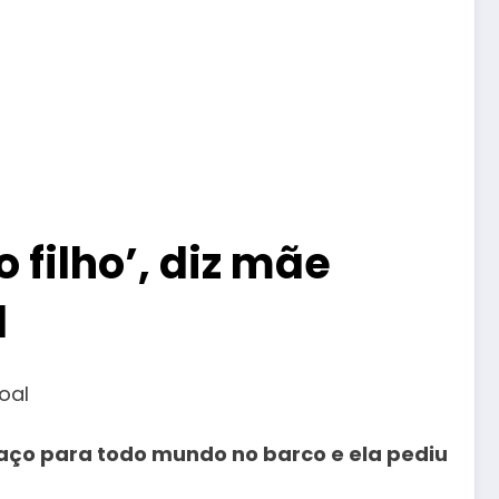
 filho’, diz mãe
l
oal
paço para todo mundo no barco e ela pediu