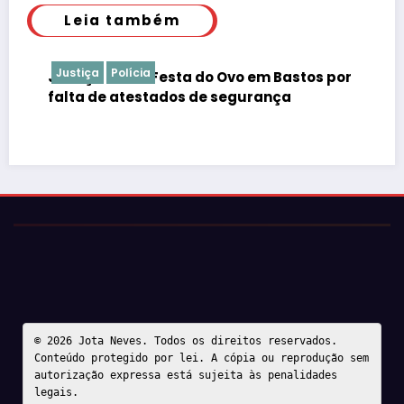
Leia também
Justiça
Polícia
Justiça barra Festa do Ovo em Bastos por
falta de atestados de segurança
© 2026 Jota Neves. Todos os direitos reservados.  

Conteúdo protegido por lei. A cópia ou reprodução sem 
autorização expressa está sujeita às penalidades 
legais.