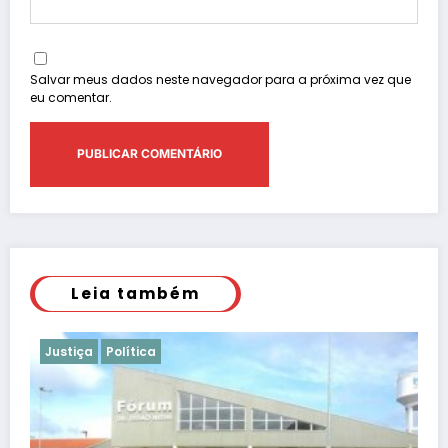
Salvar meus dados neste navegador para a próxima vez que
eu comentar.
Leia também
Justiça
Polícia
Justiça barra Festa do Ovo em Bastos por
falta de atestados de segurança