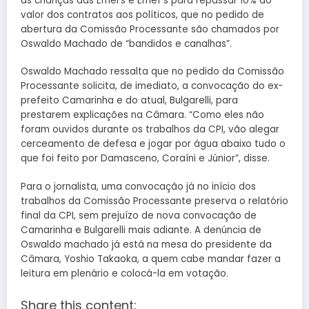
às crianças das Emei’s e Emef’s para repassar 10% do
valor dos contratos aos políticos, que no pedido de
abertura da Comissão Processante são chamados por
Oswaldo Machado de “bandidos e canalhas”.
Oswaldo Machado ressalta que no pedido da Comissão
Processante solicita, de imediato, a convocação do ex-
prefeito Camarinha e do atual, Bulgarelli, para
prestarem explicações na Câmara. “Como eles não
foram ouvidos durante os trabalhos da CPI, vão alegar
cerceamento de defesa e jogar por água abaixo tudo o
que foi feito por Damasceno, Coraíni e Júnior”, disse.
Para o jornalista, uma convocação já no início dos
trabalhos da Comissão Processante preserva o relatório
final da CPI, sem prejuízo de nova convocação de
Camarinha e Bulgarelli mais adiante. A denúncia de
Oswaldo machado já está na mesa do presidente da
Câmara, Yoshio Takaoka, a quem cabe mandar fazer a
leitura em plenário e colocá-la em votação.
Share this content: