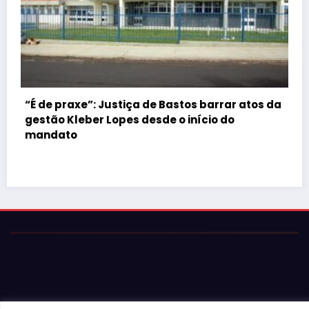
os da
© 2026 Jota Neves. Todos os direitos reservados.  

Conteúdo protegido por lei. A cópia ou reprodução sem 
autorização expressa está sujeita às penalidades 
legais.