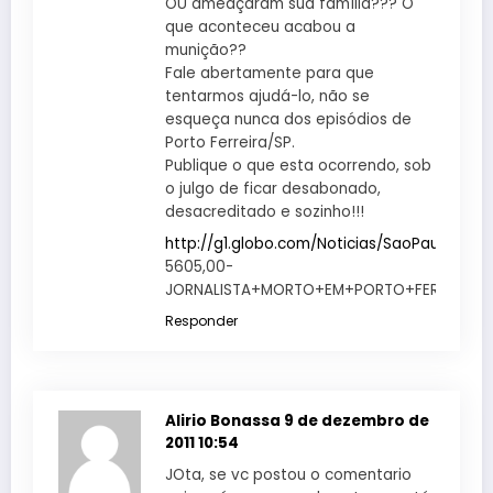
OU ameaçaram sua família??? O
que aconteceu acabou a
munição??
Fale abertamente para que
tentarmos ajudá-lo, não se
esqueça nunca dos episódios de
Porto Ferreira/SP.
Publique o que esta ocorrendo, sob
o julgo de ficar desabonado,
desacreditado e sozinho!!!
http://g1.globo.com/Noticias/SaoPaulo/0
,,
5605,00-
JORNALISTA+MORTO+EM+PORTO+FERREIRA+
Responder
Alirio Bonassa
9 de dezembro de
2011 10:54
JOta, se vc postou o comentario