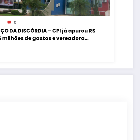
0
ÇO DA DISCÓRDIA – CPI já apurou R$
5 milhões de gastos e vereadora
de “acordo” para aprovar R$ 9,5
lhões