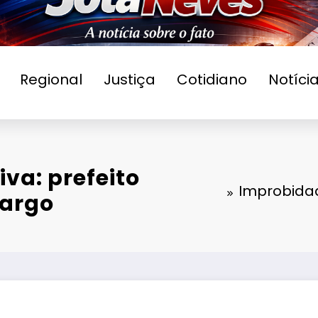
Regional
Justiça
Cotidiano
Notíci
va: prefeito
Improbidad
cargo