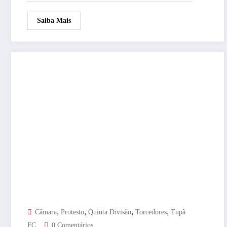
Saiba Mais
,
,
,
,
Câmara
Protesto
Quinta Divisão
Torcedores
Tupã
FC
0 Comentários