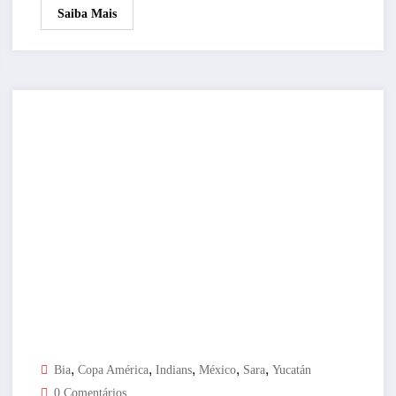
Saiba Mais
,
,
,
,
,
Bia
Copa América
Indians
México
Sara
Yucatán
0 Comentários