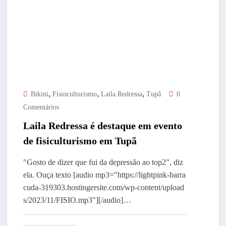
,
,
,
Bikini
Fisioculturismo
Laila Redressa
Tupã
0
Comentários
Laila Redressa é destaque em evento
de fisiculturismo em Tupã
"Gosto de dizer que fui da depressão ao top2", diz
ela. Ouça texto [audio mp3="https://lightpink-barra
cuda-319303.hostingersite.com/wp-content/upload
s/2023/11/FISIO.mp3"][/audio]…