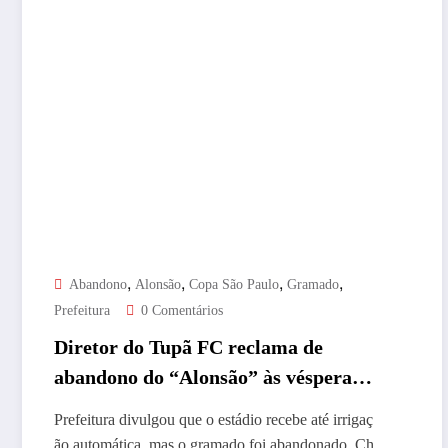
,
,
,
,
Abandono
Alonsão
Copa São Paulo
Gramado
Prefeitura
0 Comentários
Diretor do Tupã FC reclama de
abandono do “Alonsão” às vésperas
da Copinha
Prefeitura divulgou que o estádio recebe até irrigaç
ão automática, mas o gramado foi abandonado. Ch