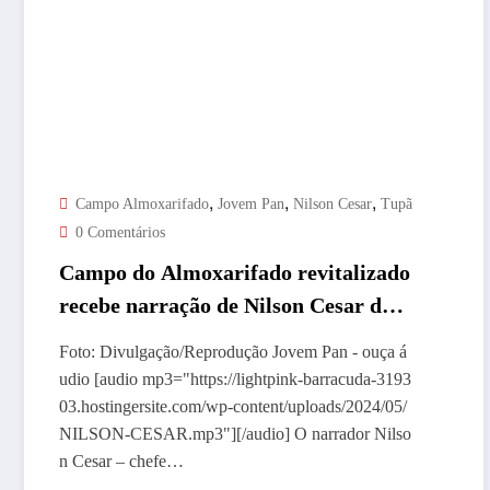
,
,
,
Campo Almoxarifado
Jovem Pan
Nilson Cesar
Tupã
0 Comentários
Campo do Almoxarifado revitalizado
recebe narração de Nilson Cesar da
Rádio Jovem Pan
Foto: Divulgação/Reprodução Jovem Pan - ouça á
udio [audio mp3="https://lightpink-barracuda-3193
03.hostingersite.com/wp-content/uploads/2024/05/
NILSON-CESAR.mp3"][/audio] O narrador Nilso
n Cesar – chefe…