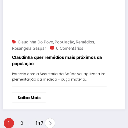
Claudinha Do Povo
População
Remédios
,
,
,
Rosangela Gaspar
0 Comentários
Claudinha quer remédios mais próximos da
população
Parceria com a Secretaria da Saúde vai agilizar a im
plementação da medida - ouça matéria…
Saiba Mais
Paginação
1
2
147
…