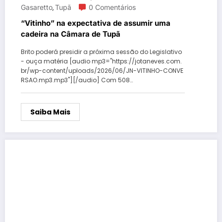
Gasaretto
Tupã
0 Comentários
,
“Vitinho” na expectativa de assumir uma
cadeira na Câmara de Tupã
Brito poderá presidir a próxima sessão do Legislativo
- ouça matéria [audio mp3="https://jotaneves.com.
br/wp-content/uploads/2026/06/JN-VITINHO-CONVE
RSAO.mp3.mp3"][/audio] Com 508…
Saiba Mais