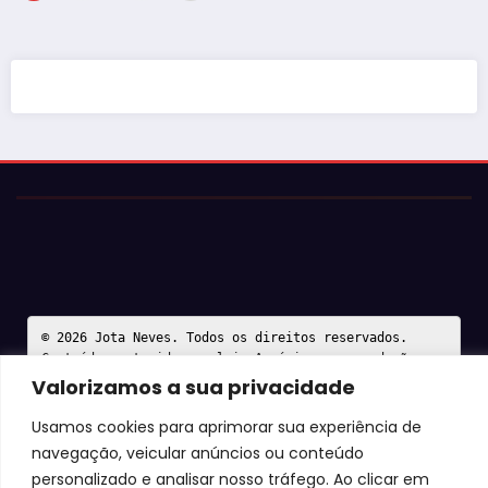
de
posts
© 2026 Jota Neves. Todos os direitos reservados.  

Conteúdo protegido por lei. A cópia ou reprodução sem 
autorização expressa está sujeita às penalidades 
Valorizamos a sua privacidade
legais.
Usamos cookies para aprimorar sua experiência de
navegação, veicular anúncios ou conteúdo
personalizado e analisar nosso tráfego. Ao clicar em