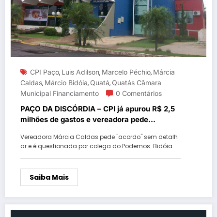
CPI Paço
Luis Adilson
Marcelo Péchio
Márcia
,
,
,
Caldas
Márcio Bidóia
Quatá
Quatás Câmara
,
,
,
Municipal Financiamento
0 Comentários
PAÇO DA DISCÓRDIA – CPI já apurou R$ 2,5
milhões de gastos e vereadora pede
“acordo” para aprovar R$ 9,5 milhões
Vereadora Márcia Caldas pede "acordo" sem detalh
ar e é questionada por colega do Podemos. Bidóia…
Saiba Mais