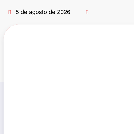
Pular
5 de agosto de 2026
para
o
conteúdo
Tag: Guilherme Gonçalves