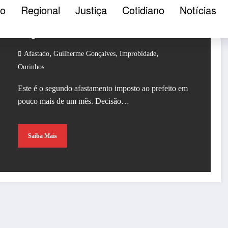
ão
Regional
Justiça
Cotidiano
Notícias
Ourinhos em nova ação de
improbidade
,
,
,
Afastado
Guilherme Gonçalves
Improbidade
Ourinhos
Este é o segundo afastamento imposto ao prefeito em
pouco mais de um mês. Decisão…
Saiba Mais