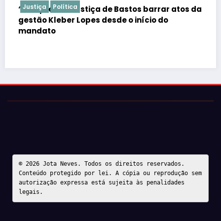
Justiça
Polícia
ar atos da
o