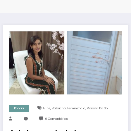
,
,
,
Polícia
Aline
Babucha
Feminicídio
Morada Do Sol
0 Comentários