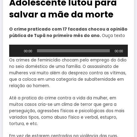
Adolescente lutou para
salvar a mãe da morte
O crime praticado com 17 facadas chocou a opinião
pública de Tupã no primeiro mês do ano.
Ouça texto
Tocador
00:00
00:00
de
áudio
Os crimes de feminicídio chocam pelo emprego do ódio
no seio doméstico de uma família. O assassinato de
mulheres vai muito além do desprezo contra as vítimas,
que a coloca em uma categoria de subalternidade em
relação ao homem.
Até a pratica do crime contra a vida da mulher, em
muitos casos cria-se um clima de terror que gera a
perseguição, agressões físicas e psicológicas dos mais
variados tipos, como abuso físico e verbal, estupro,
tortura, e etc.
Em vez de estarem centrados na violência das ruas,