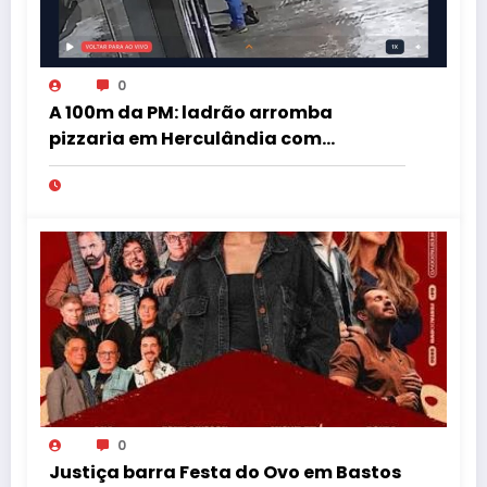
0
A 100m da PM: ladrão arromba
pizzaria em Herculândia com
patinete furtado
0
Justiça barra Festa do Ovo em Bastos