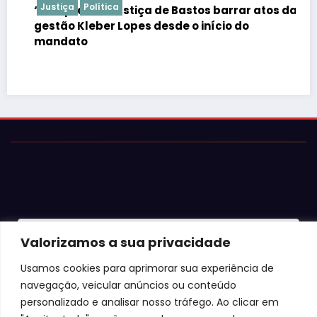
Justiça
Política
“É de praxe”: Justiça de Bastos barrar atos da
gestão Kleber Lopes desde o início do
mandato
© 2026 Jota Neves. Todos os direitos reservados.  

Valorizamos a sua privacidade
Conteúdo protegido por lei. A cópia ou reprodução sem 
autorização expressa está sujeita às penalidades 
Usamos cookies para aprimorar sua experiência de
legais.
navegação, veicular anúncios ou conteúdo
personalizado e analisar nosso tráfego. Ao clicar em