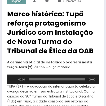
Regional
0 Comentários
Marco histórico: Tupã
reforça protagonismo
Jurídico com Instalação
de Nova Turma do
Tribunal de Ética da OAB
A cerimônia oficial de instalação ocorrerá nesta
terça-feira (2), às 10h –
ouça matéria
Tocador
00:00
00:00
de
áudio
TUPÃ (SP) – A advocacia do interior paulista celebra um
avanço decisivo em sua estrutura institucional. Com a
criação da 30ª Turma do Tribunal de Ética e Disciplina
(TED) em Tupã, a cidade consolida seu retorno ao