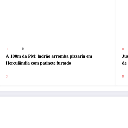
0
A 100m da PM: ladrão arromba pizzaria em
Jus
Herculândia com patinete furtado
de 