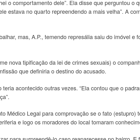
anhei o comportamento dele”. Ela disse que perguntou o qu
ele estava no quarto repreendendo a mais velha”. A co
rabalhar, mas, A.P., temendo represália saiu do imóvel e 
e nova tipificação da lei de crimes sexuais) o companhe
fissão que definiria o destino do acusado.
to teria acontecido outras vezes. “Ela contou que o padr
ça”.
uto Médico Legal para comprovação se o fato (estupro) t
riferia e logo os moradores do local tomaram conhecime
izar para surpreendê-lo caso reaparecesse no bairro. E fo