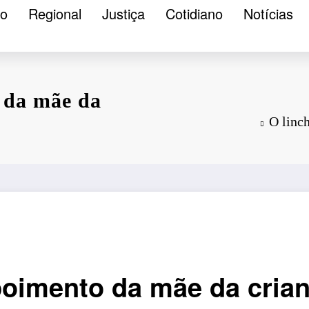
ão
Regional
Justiça
Cotidiano
Notícias
 da mãe da
O linc
poimento da mãe da cria