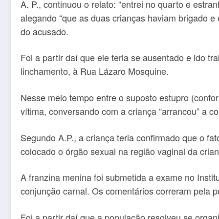
A. P., continuou o relato: “entrei no quarto e estr
alegando “que as duas crianças haviam brigado e 
do acusado.
Foi a partir daí que ele teria se ausentado e ido t
linchamento, à Rua Lázaro Mosquine.
Nesse meio tempo entre o suposto estupro (conform
vítima, conversando com a criança “arrancou” a con
Segundo A.P., a criança teria confirmado que o fa
colocado o órgão sexual na região vaginal da crian
A franzina menina foi submetida a exame no Instit
conjunção carnal. Os comentários correram pela pe
Foi a partir daí que a população resolveu se organ