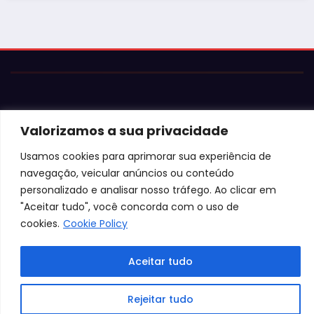
Valorizamos a sua privacidade
Usamos cookies para aprimorar sua experiência de
© 2026 Jota Neves. Todos os direitos reservados.  

navegação, veicular anúncios ou conteúdo
Conteúdo protegido por lei. A cópia ou reprodução sem 
personalizado e analisar nosso tráfego. Ao clicar em
autorização expressa está sujeita às penalidades 
legais.
"Aceitar tudo", você concorda com o uso de
cookies.
Cookie Policy
Aceitar tudo
Rejeitar tudo