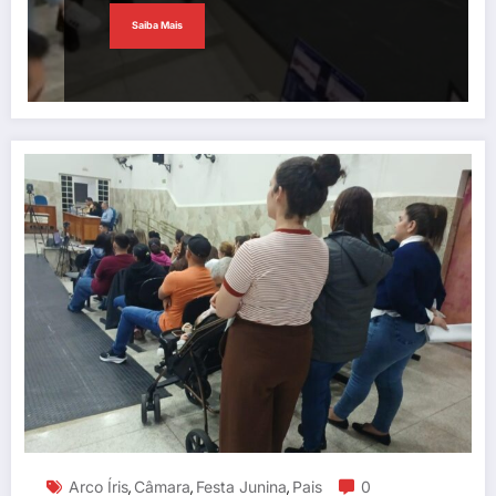
Saiba Mais
Arco Íris
Câmara
Festa Junina
Pais
0
,
,
,