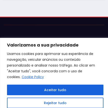
Valorizamos a sua privacidade
Usamos cookies para aprimorar sua experiência de
© 2026 Jota Neves. Todos os direitos reservados.  

navegação, veicular anúncios ou conteúdo
Conteúdo protegido por lei. A cópia ou reprodução sem 
personalizado e analisar nosso tráfego. Ao clicar em
autorização expressa está sujeita às penalidades 
legais.
"Aceitar tudo", você concorda com o uso de
cookies.
Cookie Policy
Aceitar tudo
Rejeitar tudo