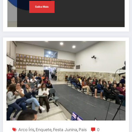
Saiba Mais
Arco Íris
Enquete
Festa Junina
Pais
0
,
,
,