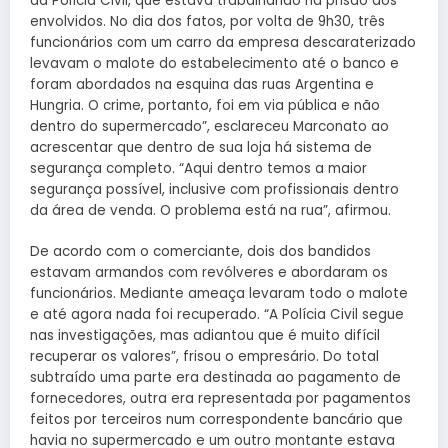
da Polícia Civil, que estava trabalhando na prisão dos
envolvidos. No dia dos fatos, por volta de 9h30, três
funcionários com um carro da empresa descaraterizado
levavam o malote do estabelecimento até o banco e
foram abordados na esquina das ruas Argentina e
Hungria. O crime, portanto, foi em via pública e não
dentro do supermercado”, esclareceu Marconato ao
acrescentar que dentro de sua loja há sistema de
segurança completo. “Aqui dentro temos a maior
segurança possível, inclusive com profissionais dentro
da área de venda. O problema está na rua”, afirmou.
De acordo com o comerciante, dois dos bandidos
estavam armandos com revólveres e abordaram os
funcionários. Mediante ameaça levaram todo o malote
e até agora nada foi recuperado. “A Polícia Civil segue
nas investigações, mas adiantou que é muito difícil
recuperar os valores”, frisou o empresário. Do total
subtraído uma parte era destinada ao pagamento de
fornecedores, outra era representada por pagamentos
feitos por terceiros num correspondente bancário que
havia no supermercado e um outro montante estava