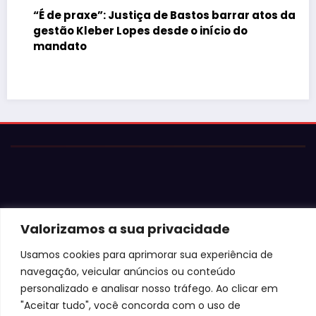
“É de praxe”: Justiça de Bastos barrar atos da
gestão Kleber Lopes desde o início do
mandato
Just
fal
Valorizamos a sua privacidade
Usamos cookies para aprimorar sua experiência de
© 2026 Jota Neves. Todos os direitos reservados.  

navegação, veicular anúncios ou conteúdo
Conteúdo protegido por lei. A cópia ou reprodução sem 
autorização expressa está sujeita às penalidades 
personalizado e analisar nosso tráfego. Ao clicar em
legais.
"Aceitar tudo", você concorda com o uso de