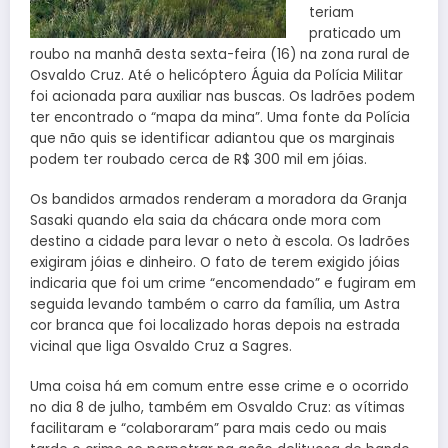
teriam
praticado um
roubo na manhã desta sexta-feira (16) na zona rural de
Osvaldo Cruz. Até o helicóptero Águia da Polícia Militar
foi acionada para auxiliar nas buscas. Os ladrões podem
ter encontrado o “mapa da mina”. Uma fonte da Polícia
que não quis se identificar adiantou que os marginais
podem ter roubado cerca de R$ 300 mil em jóias.
Os bandidos armados renderam a moradora da Granja
Sasaki quando ela saia da chácara onde mora com
destino a cidade para levar o neto à escola. Os ladrões
exigiram jóias e dinheiro. O fato de terem exigido jóias
indicaria que foi um crime “encomendado” e fugiram em
seguida levando também o carro da família, um Astra
cor branca que foi localizado horas depois na estrada
vicinal que liga Osvaldo Cruz a Sagres.
Uma coisa há em comum entre esse crime e o ocorrido
no dia 8 de julho, também em Osvaldo Cruz: as vítimas
facilitaram e “colaboraram” para mais cedo ou mais