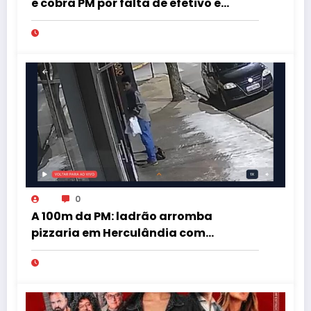
e cobra PM por falta de efetivo e
viaturas na região
0
A 100m da PM: ladrão arromba
pizzaria em Herculândia com
patinete furtado