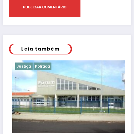
Leia também
Justiça
Política
Jus