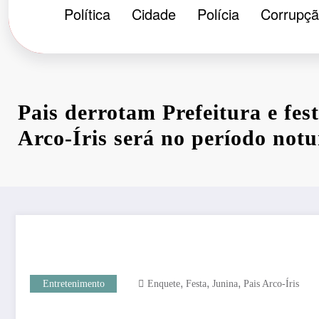
Política
Cidade
Polícia
Corrupç
Pais derrotam Prefeitura e fes
Arco-Íris será no período not
,
,
,
Entretenimento
Enquete
Festa
Junina
Pais Arco-Íris