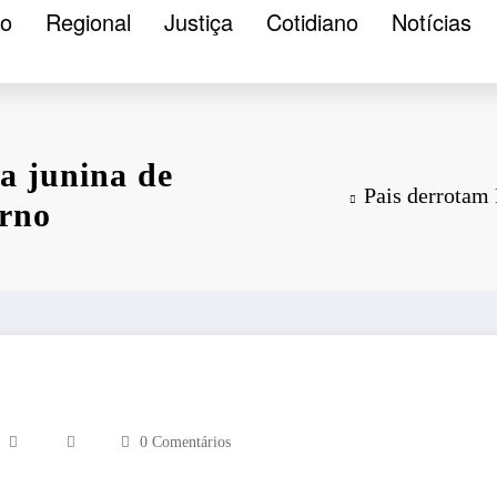
ão
Regional
Justiça
Cotidiano
Notícias
ta junina de
Pais derrotam 
urno
0 Comentários