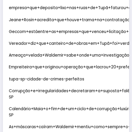
empresa+que+deposita+lixo+nas+ruas+de+Tupã+faturou+c
Jeane+Rosin+acredita+que+houve+trama+na+contrataçã
Geccom+estáentre+as+empresas+que+venceu+licitação+em
Vereador+diz+que+canteiro+de+obras+em+Tupã+foi+verdad
Ameaça+velada+Waldemir+sabe+onde+uma+investigação+s
Empreiteira+que+originou+operação+que+lacrou+20+prefe
tupa-sp-cidade-de-crimes-perfeitos
Corrupção+e+irregularidades+decretaram+a+suposta+falê
SP
Calendário+Maia+o+fim+de+um+ciclo+de+corrupção+luxúr
SP
As+máscaras+caíram+Waldemir+mentiu+como+sempre+o+