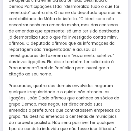
de apenas uma emenda sua ter sido destinada à
Demop Participações Ltda. “desmoraliza tudo o que foi
inventado” contra ele. O nome do deputado aparece na
contabilidade da Máfia do Asfalto. “O ideal seria não
encontrar nenhuma emenda minha, mas das centenas
de emendas que apresentei só uma ter sido destinada
já desmoraliza tudo o que foi investigado contra mim”,
afirmou. O deputado afirmou que as informações da
reportagem são “requentadas” e acusou os
investigadores de fazerem um “vazamento seletivo”
das investigações. Ele disse também ter solicitado à
Procuradoria-Geral da República para investigar a
citação ao seu nome.
Procurados, quatro dos demais envolvidos negaram
qualquer irregularidade e o quinto não atendeu as
ligações. João Dado afirmou que conhece os sócios do
grupo Demop, mas negou ter direcionado suas
emendas a prefeituras que contratassem empresas do
grupo. “Eu destino emendas a centenas de municípios
do noroeste paulista. Não seria possível ter qualquer
tipo de conduta indevida que não fosse identificada.”