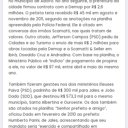
no município de Adolfo. No ano seguinte, a prefeitura da
cidade firmou contrato com a Demop por R$ 2,6
milhões. O petista teria recebido R$ 45 mil em agosto e
novembro de 2011, segundo as anotações na planilha
apreendida pela Polícia Federal. Ele é citado em
conversas dos irmãos Scamatti, nas quais tratam de
valores. Outro citado, Jefferson Campos (PSD) pediu às
Cidades e ao Turismo o envio de mais R$ 2 milhões para
obras tocadas pela Demop e a Scamatti & Seller em
Ibirá, Oswaldo Cruz e Andradina. Com base na planilha, o
Ministério Público vê “indício” de pagamento de propina
a ele, no valor de R$ 97 mil, entre abril e maio do mesmo
ano.
Também fizeram gestões nos dois ministérios Eleuses
Paiva (PSD), padrinho de R$ 300 mil para Jales; e João
Dado (SDD), que destinou R$ 573,3 mil para o mesmo
município, Santa Albertina e Ouroeste. Os dois também
são citados na planilha. “Senhor prefeito e amigo”,
oficiou Dado em fevereiro de 2010 ao prefeito
Humberto Parini, de Jales, acrescentando que seu
mandato seria “exercido e compartilhado em