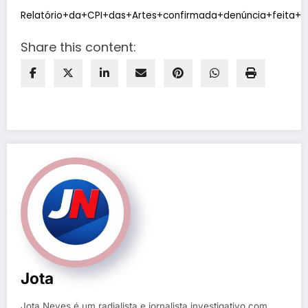
Relatório+da+CPI+das+Artes+confirmada+denúncia+feita+p
Share this content:
Jota
Jota Neves é um radialista e jornalista investigativo com