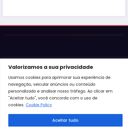
Valorizamos a sua privacidade
© 2026 Jota Neves. Todos os direitos reservados.  

Usamos cookies para aprimorar sua experiência de
Conteúdo protegido por lei. A cópia ou reprodução sem 
autorização expressa está sujeita às penalidades 
navegação, veicular anúncios ou conteúdo
legais.
personalizado e analisar nosso tráfego. Ao clicar em
"Aceitar tudo", você concorda com o uso de
cookies.
Cookie Policy
Aceitar tudo