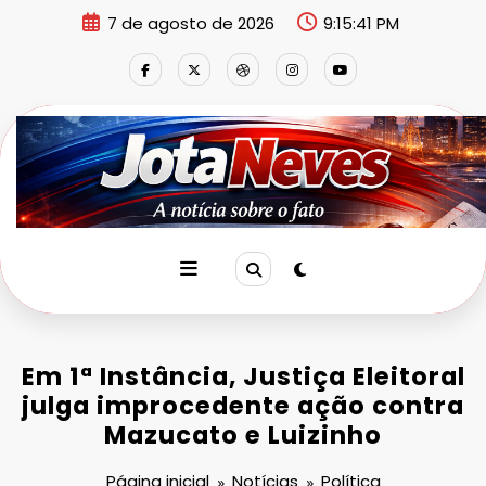
Pular
7 de agosto de 2026
9:15:41 PM
para
o
conteúdo
Em 1ª Instância, Justiça Eleitoral
julga improcedente ação contra
Mazucato e Luizinho
Página inicial
Notícias
Política