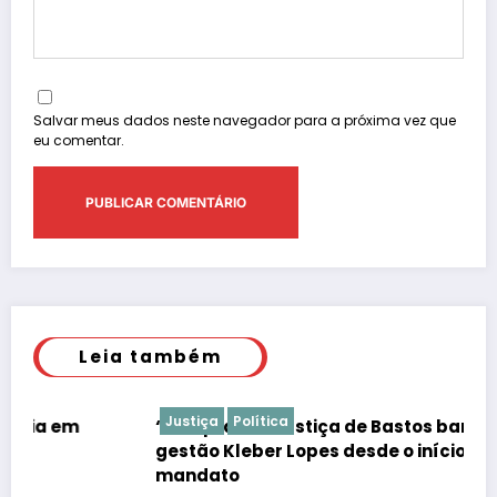
Salvar meus dados neste navegador para a próxima vez que
eu comentar.
Leia também
Justiça
Política
“É de praxe”: Justiça de Bastos barrar atos da
gestão Kleber Lopes desde o início do
mandato