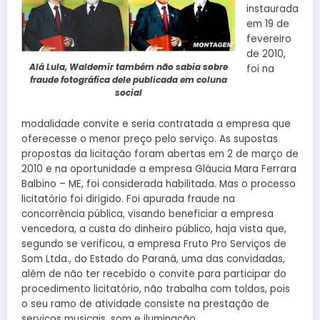
instaurada
em 19 de
fevereiro
de 2010,
Alá Lula, Waldemir também não sabia sobre
foi na
fraude fotográfica dele publicada em coluna
social
modalidade convite e seria contratada a empresa que
oferecesse o menor preço pelo serviço. As supostas
propostas da licitação foram abertas em 2 de março de
2010 e na oportunidade a empresa Gláucia Mara Ferrara
Balbino – ME, foi considerada habilitada. Mas o processo
licitatório foi dirigido. Foi apurada fraude na
concorrência pública, visando beneficiar a empresa
vencedora, a custa do dinheiro público, haja vista que,
segundo se verificou, a empresa Fruto Pro Serviços de
Som Ltda., do Estado do Paraná, uma das convidadas,
além de não ter recebido o convite para participar do
procedimento licitatório, não trabalha com toldos, pois
o seu ramo de atividade consiste na prestação de
serviços musicais, som e iluminação.