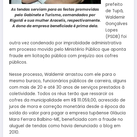
prefeito
As tendas serviam para as festas promovidas
de Tupã,
pelo Gabinete e Turismo, comandados por
Waldemir
Rigoldi e sua mulher Aracelis, respectivamente.
Gonçalves
A dona da empresa beneficiada é prima dela.
Lopes
(PSDB) foi
outra vez condenado por improbidade administrativa
em processo movido pelo Ministério Público que aponta
fraude em licitação pública com prejuízo aos cofres
públicos.
Nesse processo, Waldemir arrastou com ele para o
mesmo buraco, funcionários públicos de carreira, alguns
com mais de 20 e até 30 anos de serviços prestados à
coletividade. Todos os réus terão que ressarcir os
cofres da municipalidade em R$ 111.059,00, acrescido de
juros de mora e correção monetária desde a época da
saída do valor para pagar a empresa tupãense Gláucia
Mara Ferrara Balbino-ME, beneficiada com a fraude no
aluguel de tendas como havia denunciado o blog em
2010.