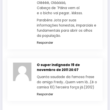
Olêêêê, Olááááá,
Cabeça de ´Pãina vem aí
e o bicho vai pegar.. kkksss.
Parabéns Jota por suas
informações honestas, imparciais e
fundamentais para abrir os olhos
da população.
Responder
O super indignado
19 de
novembro de 2011 20:07
Quanta saudade da famosa frase
do amigo Fredy…Quem vem lá…(é o
camisa 10).Terceira força já.(2012)
Responder