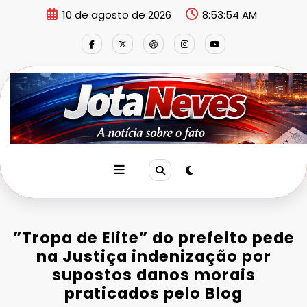
Pular
10 de agosto de 2026
8:53:55 AM
para
o
conteúdo
‎”Tropa de Elite” do prefeito pede
na Justiça indenização por
supostos danos morais
praticados pelo Blog