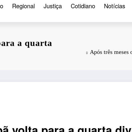
ão
Regional
Justiça
Cotidiano
Notícias
para a quarta
Após três meses o
 volta para a quarta div