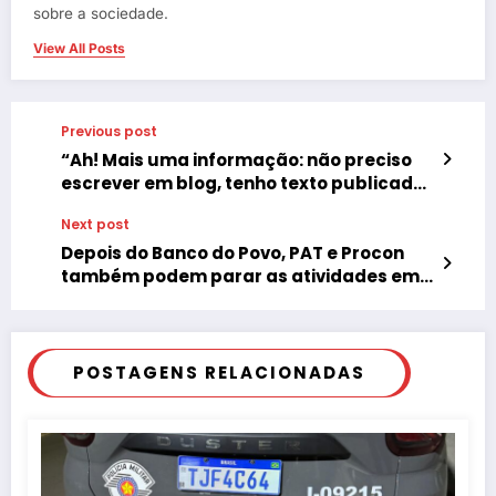
sobre a sociedade.
View All Posts
Previous post
“Ah! Mais uma informação: não preciso
escrever em blog, tenho texto publicado
em livro, que encontra-se disponivel na
Next post
biblioteca da UFSCAR.”, secretária
municipal da Educação de Tupã, Carla
Depois do Banco do Povo, PAT e Procon
Ortega Brandão, após ser acusada de
também podem parar as atividades em
perseguição, favorecimento e possíveis
Tupã
irregularidades em concursos públicos.
POSTAGENS RELACIONADAS