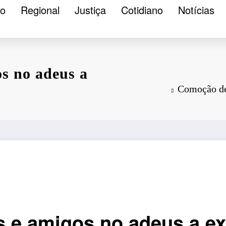
ão
Regional
Justiça
Cotidiano
Notícias
s no adeus a
Comoção de 
 e amigos no adeus a ex-