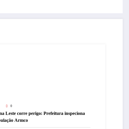
0
a Leste corre perigo: Prefeitura inspeciona
bulação Armco