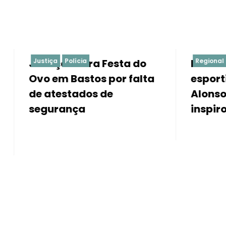
 barra Festa do
olícia
Morre o narrador
Regional
Bastos por falta
esportivo Wolney
tados de
Alonso, voz do rádi
nça
inspirou Gustavo Vi