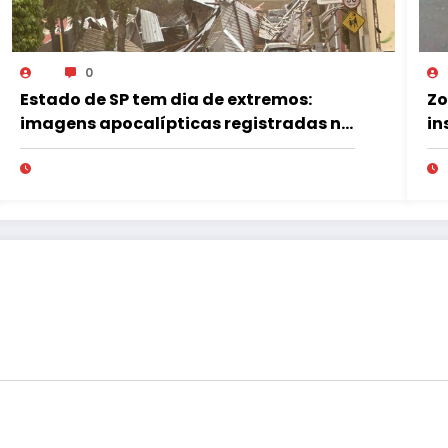
0
Estado de SP tem dia de extremos:
Zo
imagens apocalípticas registradas na
in
região