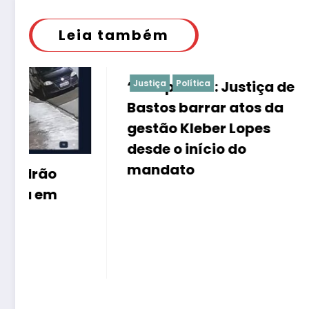
Leia também
“É de praxe”: Justiça de
Justiça
Política
Justiça
Justiça
P
Bastos barrar atos da
Ovo em 
gestão Kleber Lopes
de ates
desde o início do
segura
mandato