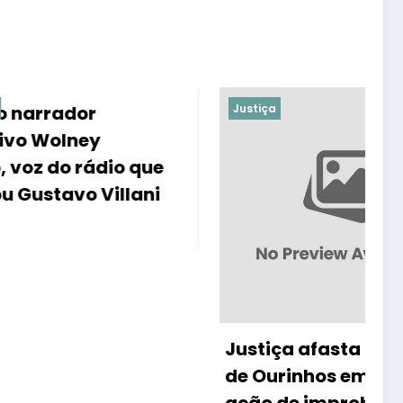
Justiça
M
A
o que
P
llani
P
Justiça afasta prefeito
de Ourinhos em nova
ação de improbidade