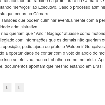
 foi afastado do trabalho na prefeitura e na Câmara. O
tando “serviços” ao Executivo. Caso o processo administ
ista que ocupa na Câmara.
r sansões que podem culminar eventualmente com a pe
dade administrativa.
não queriam que “Valdir Bagaço” atuasse como motoris
ilegiado com informações que os demais não queriam q
ela oposição, pediu ajuda do prefeito Waldemir Gonçalve
ndo a oportunidade de contar com o voto de apoio do mot
e isso se efetivou, nunca trabalhou como motorista. Apen
e, documentos apontam que mesmo estando em Brasília