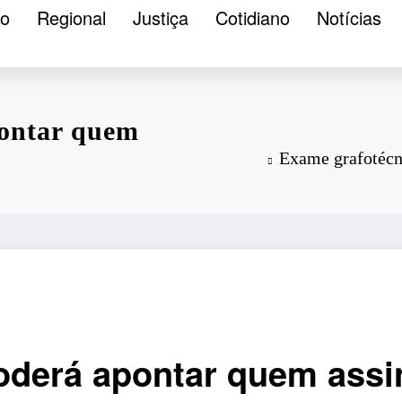
ão
Regional
Justiça
Cotidiano
Notícias
pontar quem
Exame grafotécn
oderá apontar quem assi