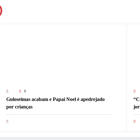
0
Guloseimas acabam e Papai Noel é apedrejado
“C
por crianças
jo