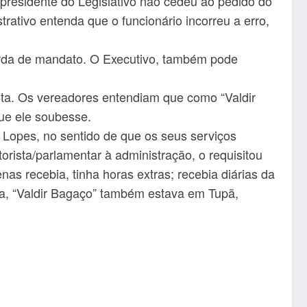
 presidente do Legislativo não cedeu ao pedido do
rativo entenda que o funcionário incorreu a erro,
rda de mandato. O Executivo, também pode
ta. Os vereadores entendiam que como “Valdir
ue ele soubesse.
s Lopes, no sentido de que os seus serviços
orista/parlamentar à administração, o requisitou
as recebia, tinha horas extras; recebia diárias da
, “Valdir Bagaço” também estava em Tupã,