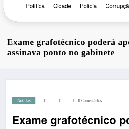
Política
Cidade
Polícia
Corrupç
Exame grafotécnico poderá a
assinava ponto no gabinete
Notícias
0 Comentários
Exame grafotécnico p